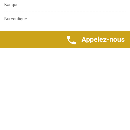
Commerce
CONTIBUTION
Dossiers actu entreprises
Appelez-nous
DOSSIERS ECO
économie
Elevage
Formation
GROUPEMENTS PROFESSIONELS
Industrie
INFO ECO