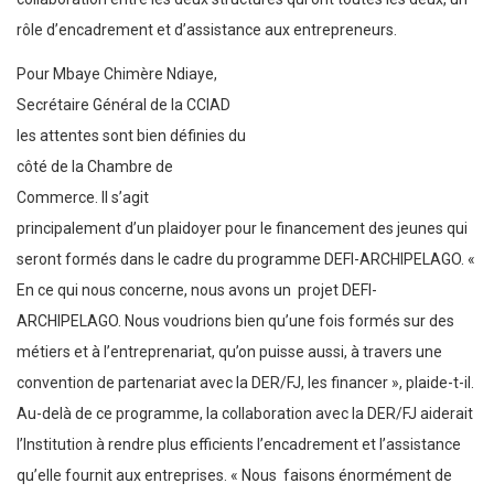
Pour Mbaye Chimère Ndiaye,
Secrétaire Général de la CCIAD les attentes sont bien définies du
côté de la Chambre de Commerce. Il s’agit principalement d’un
plaidoyer pour le financement des jeunes qui seront formés dans
le cadre du programme DEFI-ARCHIPELAGO. « En ce qui nous
concerne, nous avons un projet DEFI-ARCHIPELAGO. Nous
voudrions bien qu’une fois formés sur des métiers et à
l’entreprenariat, qu’on puisse aussi, à travers une convention de
partenariat avec la DER/FJ, les financer », plaide-t-il. Au-delà de ce
programme, la collaboration avec la DER/FJ aiderait l’Institution à
rendre plus efficients l’encadrement et l’assistance qu’elle fournit
aux entreprises. « Nous faisons énormément de business plans à
des entreprises, à des jeunes qui finissent leur formation. Donc, on
aimerait bien à travers cette convention, pouvoir orienter ces
jeunes pour qu’ils puissent avoir un traitement dédié au niveau de
votre structure.