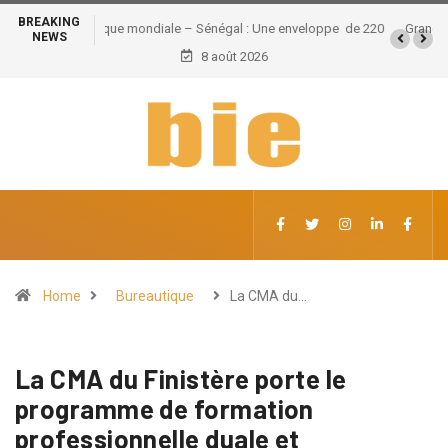
BREAKING
Grand Magal de Touba : Près de 630 milliards FCFA de
NEWS
retombées économiques et un potentiel de 100.000
8 août 2026
emplois
Home
Bureautique
La CMA du…
La CMA du Finistère porte le
programme de formation
professionnelle duale et