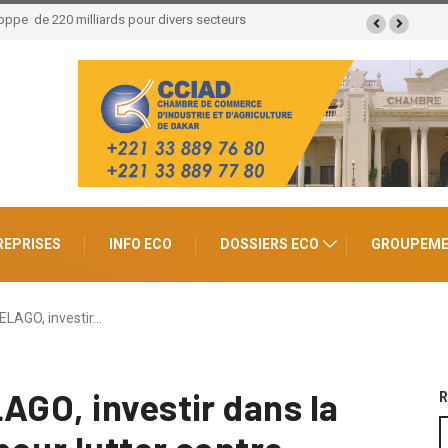
milliards FCFA de retombées économiques et
REPRISES
INFO ECO
DOSSIERS ECO
GROUPEM
ELAGO, investir…
GO, investir dans la
R