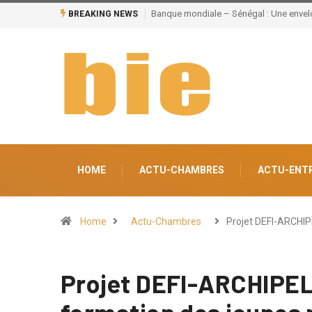
e de 220 milliards pour divers secteurs
Grand Magal de Touba : Près de 630 
BREAKING NEWS
un potentiel de 100.000 emplois
HOME
ACTU-CHAMBRES
ACTU-ENT
Home
Actu-Chambres
Projet DEFI-ARCHIP
Projet DEFI-ARCHIPELA