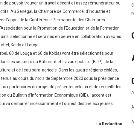
on de pouvoir trouver un travail décent et assez rémunérateur ou
C
pectifs. Au Sénégal, la Chambre de Commerce, d’Industrie et
l
 avec l’appui de la Conférence Permanente des Chambres
’Association pour la Promotion de l’Education et de la Formation
 ainsi sélectionné et sera mis en oeuvre en collaboration avec les
rbel, Kolda et Louga.
rbel, 60 de Louga et 60 de Kolda) vont être sélectionnés pour
 dans les secteurs du Bâtiment et travaux publics (BTP), de la
ture et de l’eau para-agricole. Dans les quatre régions ciblées,
 tenus au cours du mois de Septembre 2020 sous la présidence
ux partenaires du projet de présenter celui-ci et de recueillir les
A
ion du Bulletin d’Information Economique (BIE), l’accent est
ui va démarrer incessamment et qui est destiné aux jeunes,
A
A
La Rédaction