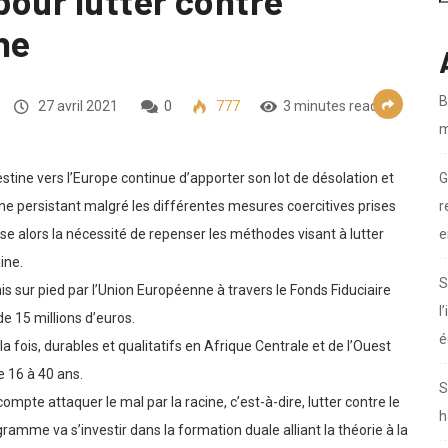
pour lutter contre
ne
B
27 avril 2021
0
777
3 minutes read
m
G
stine vers l’Europe continue d’apporter son lot de désolation et
r
 persistant malgré les différentes mesures coercitives prises
e
se alors la nécessité de repenser les méthodes visant à lutter
ine.
S
sur pied par l’Union Européenne à travers le Fonds Fiduciaire
l
e 15 millions d’euros.
é
ois, durables et qualitatifs en Afrique Centrale et de l’Ouest
e 16 à 40 ans.
S
pte attaquer le mal par la racine, c’est-à-dire, lutter contre le
h
ramme va s’investir dans la formation duale alliant la théorie à la