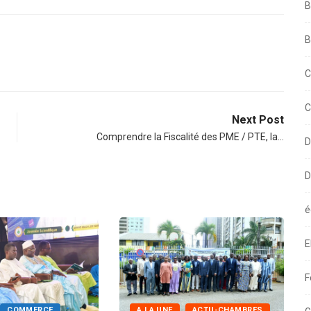
B
B
C
C
Next Post
Comprendre la Fiscalité des PME / PTE, la…
D
D
é
E
F
COMMERCE
A LA UNE
ACTU-CHAMBRES