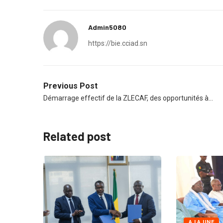
Admin5080
https://bie.cciad.sn
Previous Post
Démarrage effectif de la ZLECAF, des opportunités à…
Related post
BRES
A LA UNE