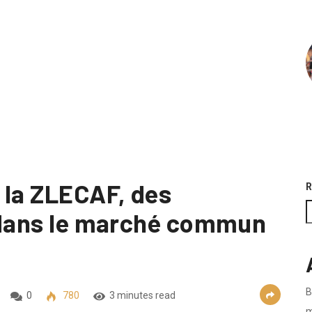
 la ZLECAF, des
R
r dans le marché commun
B
0
780
3 minutes read
m