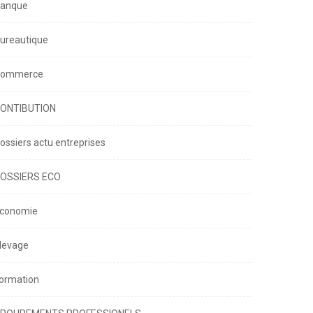
anque
ureautique
ommerce
ONTIBUTION
ossiers actu entreprises
OSSIERS ECO
conomie
levage
ormation
A LA UNE
COMMERCE