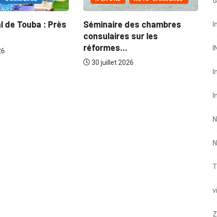
G
 de Touba : Près
Séminaire des chambres
I
consulaires sur les
B
réformes...
I
26
U
30 juillet 2026
I
I
N
N
T
v
Z