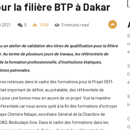
r la filière BTP à Dakar
i 2021
0
1438
3 minutes read
G
r
 atelier de validation des titres de qualification pour la filière
e
 Au terme de plusieurs jours de travaux, les référentiels de
de la formation professionnelle, d’institutions étatiques,
S
tions patronales.
l
ières retenues dans le cadre des formations pour le Projet DEFI-
é
it important de définir, au préalable, des référentiels de
S
uis pour une bonne mise en œuvre de ce projet. Vue la manière
h
référentiels car nous avons opté à la fin des formations d’octroyer
Mbaye Chimère Ndiaye, secrétaire Général de la Chambre de
C
CIAD, Abdoulaye Sow. Dans le cadre des formations dans les
l