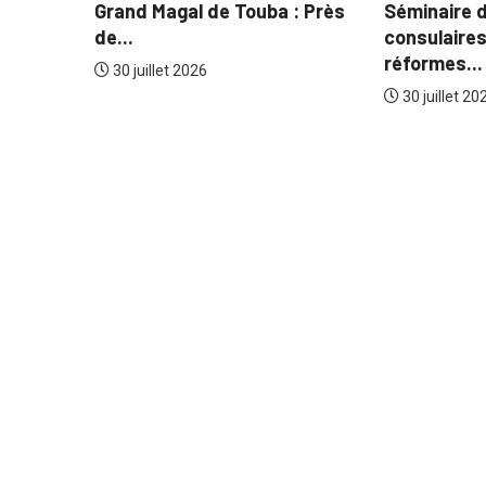
 énergétique :
Grand Magal de Touba : Près
ppelle à changer...
de...
t 2026
30 juillet 2026