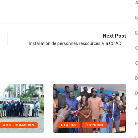
A
B
B
Next Post
Installation de personnes ressources à la CCIAD :…
C
C
D
D
é
E
A LA UNE
ÉCONOMIE
A LA UNE
ACTU-CHAMBRES