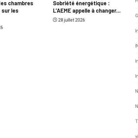
F
Sobriété énergétiqu
Séminaire des chambres
L’AEME appelle à cha
consulaires sur les
G
réformes...
28 juillet 2026
30 juillet 2026
I
I
I
I
N
N
T
v