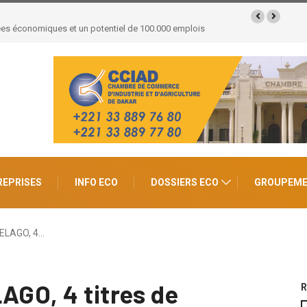
ntégration régionale de l’UEMOA : Les réformes
REPRISES
INFO ECO
DOSSIERS ECO
GROUPEM
PELAGO, 4…
AGO, 4 titres de
R