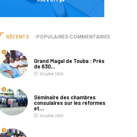
RÉCENTS
POPULAIRES
COMMENTAIRES
1
A LA UNE
Grand Magal de Touba : Près
de 630...
30 juillet 2026
2
A LA UNE
Séminaire des chambres
consulaires sur les réformes
et...
30 juillet 2026
3
A LA UNE