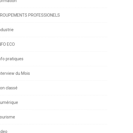
ormation
e :
nger...
ROUPEMENTS PROFESSIONELS
ndustrie
NFO ECO
nfo pratiques
nterview du Mois
on classé
umérique
ourisme
ideo