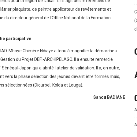
enus pour la région de Dakar. « Il s’agit des référentiels de
lâtrier plaquiste, de peintre applicateur de revêtements et
C
e du directeur général de l’Office National de la Formation
(
d
e participative
CCIAD, Mbaye Chimère Ndiaye a tenu à magnifier la démarche «
de Gestion du Projet DEFI-ARCHIPELAGO. Il a ensuite remercié
négal-Japon qui a abrité l’atelier de validation. Il a, en outre,
t vers la phase sélection des jeunes devant être formés mais,
ions sélectionnées (Diourbel, Kolda et Louga).
Sanou BADIANE
A
A