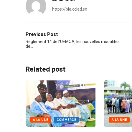
https://bie.cciad.sn
Previous Post
Règlement 14 de l’UEMOA, les nouvelles modalités
de…
Related post
E
ÉCONOMIE
A LA UNE
COMMERCE