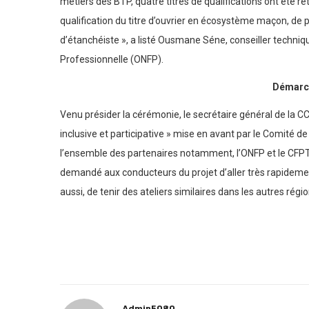
métiers des BTP, quatre titres de qualifications ont été ret
qualification du titre d’ouvrier en écosystème maçon, de p
d’étanchéiste », a listé Ousmane Séne, conseiller techniqu
Professionnelle (ONFP).
Démarch
Venu présider la cérémonie, le secrétaire général de la 
inclusive et participative » mise en avant par le Comité 
l’ensemble des partenaires notamment, l’ONFP et le CFPT Sé
demandé aux conducteurs du projet d’aller très rapidemen
aussi, de tenir des ateliers similaires dans les autres rég
Admin5080