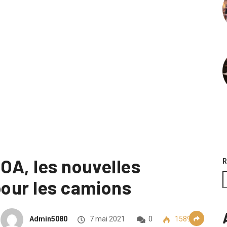
OA, les nouvelles
R
pour les camions
Admin5080
7 mai 2021
0
1589