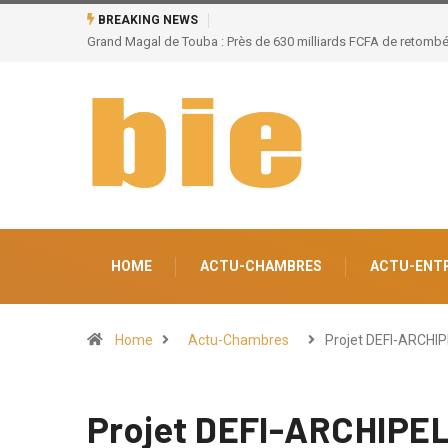
BREAKING NEWS
de 100.000 emplois
Séminaire des chambres consulaires sur les réformes et l’i
économiques au menu des échanges
HOME
ACTU-CHAMBRES
ACTU-ENT
Home
Actu-Chambres
Projet DEFI-ARCHI
Projet DEFI-ARCHIPEL