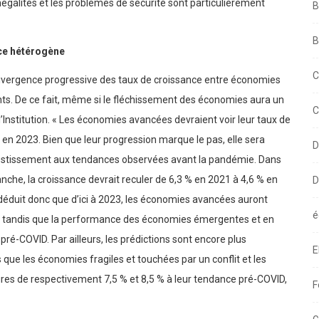
négalités et les problèmes de sécurité sont particulièrement
B
B
ce hétérogène
C
 divergence progressive des taux de croissance entre économies
. De ce fait, même si le fléchissement des économies aura un
C
’Institution. « Les économies avancées devraient voir leur taux de
 en 2023. Bien que leur progression marque le pas, elle sera
D
investissement aux tendances observées avant la pandémie. Dans
he, la croissance devrait reculer de 6,3 % en 2021 à 4,6 % en
D
n déduit donc que d’ici à 2023, les économies avancées auront
é
D, tandis que la performance des économies émergentes et en
ré-COVID. Par ailleurs, les prédictions sont encore plus
E
que les économies fragiles et touchées par un conflit et les
eures de respectivement 7,5 % et 8,5 % à leur tendance pré-COVID,
F