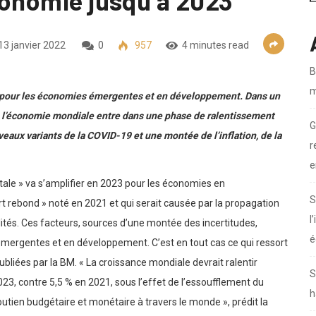
conomie jusqu’à 2023
13 janvier 2022
0
957
4 minutes read
B
m
e pour les économies émergentes et en développement. Dans un
e l’économie mondiale entre dans une phase de ralentissement
G
ux variants de la COVID-19 et une montée de l’inflation, de la
r
e
utale » va s’amplifier en 2023 pour les économies en
S
rt rebond » noté en 2021 et qui serait causée par la propagation
l
galités. Ces facteurs, sources d’une montée des incertitudes,
é
 émergentes et en développement. C’est en tout cas ce qui ressort
liées par la BM. « La croissance mondiale devrait ralentir
S
023, contre 5,5 % en 2021, sous l’effet de l’essoufflement du
h
tien budgétaire et monétaire à travers le monde », prédit la