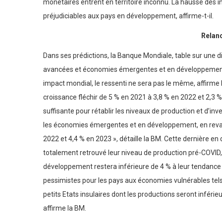
monétaires entrent en territoire inconnu. La hausse des i
préjudiciables aux pays en développement, affirme-t-il.
Relan
Dans ses prédictions, la Banque Mondiale, table sur une
avancées et économies émergentes et en développements
impact mondial, le ressenti ne sera pas le même, affirme l
croissance fléchir de 5 % en 2021 à 3,8 % en 2022 et 2,3 %
suffisante pour rétablir les niveaux de production et d’
les économies émergentes et en développement, en revanc
2022 et 4,4 % en 2023 », détaille la BM. Cette dernière e
totalement retrouvé leur niveau de production pré-COVI
développement restera inférieure de 4 % à leur tendance p
pessimistes pour les pays aux économies vulnérables tels 
petits Etats insulaires dont les productions seront inféri
affirme la BM.