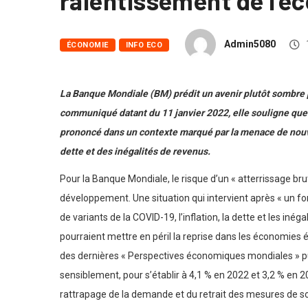
ralentissement de l’é
Admin5080
ÉCONOMIE
INFO ECO
La Banque Mondiale (BM) prédit un avenir plutôt sombr
communiqué datant du 11 janvier 2022, elle souligne qu
prononcé dans un contexte marqué par la menace de nouvea
dette et des inégalités de revenus.
Pour la Banque Mondiale, le risque d’un « atterrissage br
développement. Une situation qui intervient après « un fo
de variants de la COVID-19, l’inflation, la dette et les iné
pourraient mettre en péril la reprise dans les économies
des dernières « Perspectives économiques mondiales » pub
sensiblement, pour s’établir à 4,1 % en 2022 et 3,2 % en 2
rattrapage de la demande et du retrait des mesures de sou