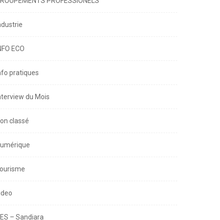
ROUPEMENTS PROFESSIONELS
ndustrie
NFO ECO
nfo pratiques
nterview du Mois
on classé
umérique
ourisme
ideo
ES – Sandiara