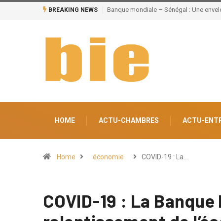
de 220 milliards pour divers secteurs
Grand Magal de Touba : Près de 630 mi
BREAKING NEWS
un potentiel de 100.000 emplois
HOME
ACTU-CHAMBRES
ACTU-ENT
Home
économie
COVID-19 : La…
COVID-19 : La Banque 