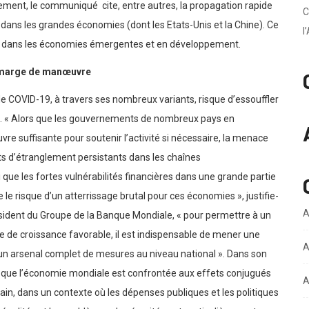
ement, le communiqué cite, entre autres, la propagation rapide
C
 dans les grandes économies (dont les Etats-Unis et la Chine). Ce
l
re dans les économies émergentes et en développement.
marge de manœuvre
e COVID-19, à travers ses nombreux variants, risque d’essouffler
 « Alors que les gouvernements de nombreux pays en
suffisante pour soutenir l’activité si nécessaire, la menace
s d’étranglement persistants dans les chaînes
i que les fortes vulnérabilités financières dans une grande partie
le risque d’un atterrissage brutal pour ces économies », justifie-
A
sident du Groupe de la Banque Mondiale, « pour permettre à un
e de croissance favorable, il est indispensable de mener une
A
d’un arsenal complet de mesures au niveau national ». Dans son
 que l’économie mondiale est confrontée aux effets conjugués
A
tain, dans un contexte où les dépenses publiques et les politiques