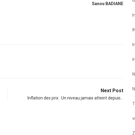
G
Sanou BADIANE
I
I
I
I
N
N
Next Post
Inflation des prix : Un niveau jamais atteint depuis…
T
v
Z