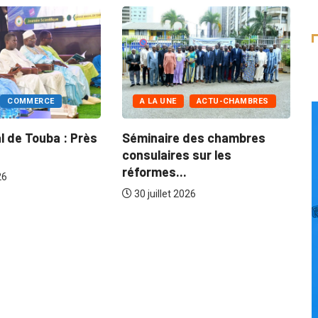
A LA UNE
COMMERCE
UNE
ÉCONOMIE
Grand Magal de Touba : Près
de...
 mondiale – Sénégal :
30 juillet 2026
veloppe...
 2026