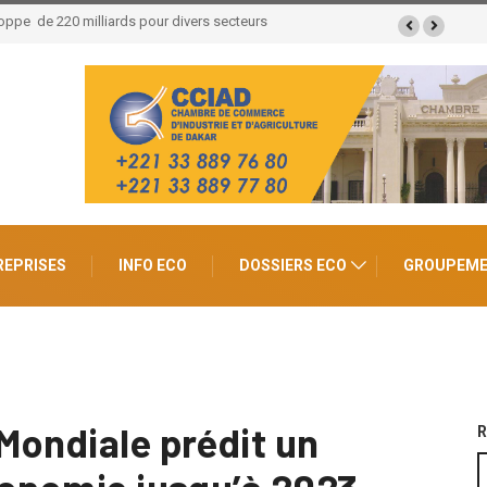
lliards FCFA de retombées économiques et
REPRISES
INFO ECO
DOSSIERS ECO
GROUPEM
Mondiale prédit un
R