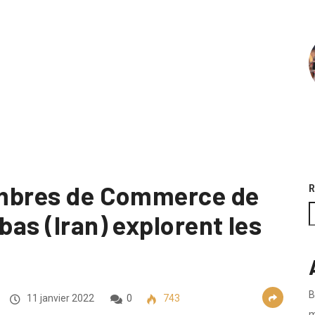
ambres de Commerce de
R
as (Iran) explorent les
B
11 janvier 2022
0
743
m