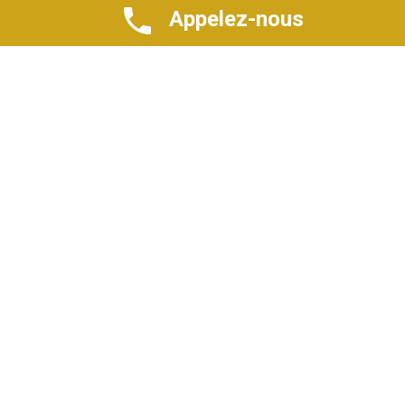
Appelez-nous
Previous Post
Next Post
Coopération bilatérale
Rencontre BCEAO-
Dakar-Bissau : Les
Patronat : Revue des
Chambres Consulaires
dispositifs
montrent la…
d’accompagnement des…
Related post