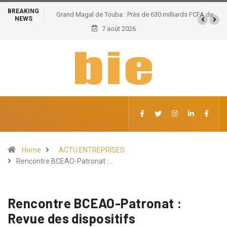
BREAKING
Grand Magal de Touba : Près de 630 milliards FCFA de
NEWS
retombées économiques et un potentiel de 100.000
7 août 2026
emplois
Home
ACTU ENTREPRISES
Rencontre BCEAO-Patronat :…
Rencontre BCEAO-Patronat :
Revue des dispositifs