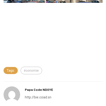
Tags:
économie
Papa Code NDOYE
http://bie.cciad.sn