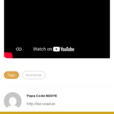
Tags:
économie
Papa Code NDOYE
http://bie.cciad.sn