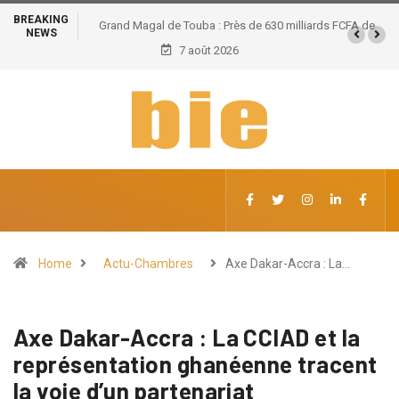
BREAKING
Grand Magal de Touba : Près de 630 milliards FCFA de
NEWS
retombées économiques et un potentiel de 100.000
7 août 2026
emplois
Home
Actu-Chambres
Axe Dakar-Accra : La…
Axe Dakar-Accra : La CCIAD et la
représentation ghanéenne tracent
la voie d’un partenariat