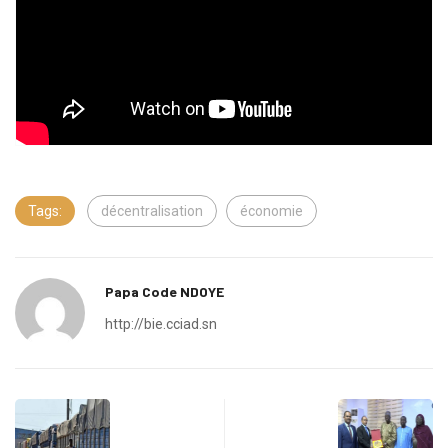
Tags:
décentralisation
économie
Papa Code NDOYE
http://bie.cciad.sn