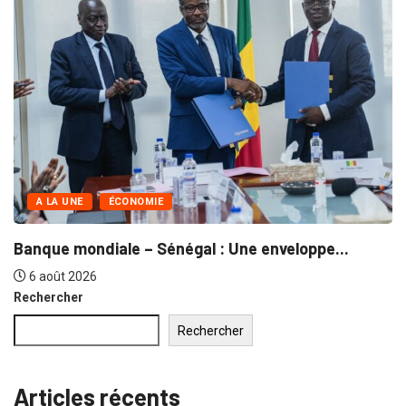
UNE
COMMERCE
A LA 
agal de Touba : Près de...
Séminai
réforme
et 2026
30 juill
Rechercher
Rechercher
Articles récents