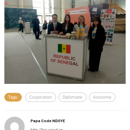
Tags:
Coopération
Diplomatie
économie
Papa Code NDOYE
http://bie.cciad.sn