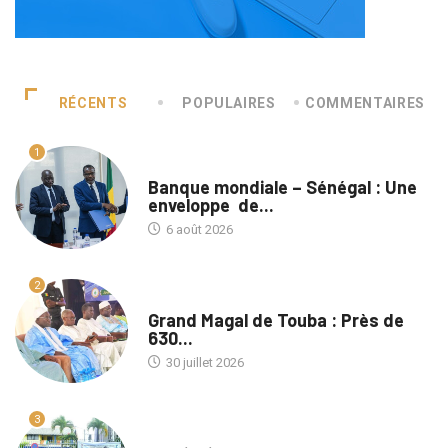
RÉCENTS
POPULAIRES
COMMENTAIRES
1
A LA UNE
Banque mondiale – Sénégal : Une
enveloppe de...
6 août 2026
2
A LA UNE
Grand Magal de Touba : Près de
630...
30 juillet 2026
3
A LA UNE