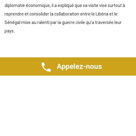
diplomatie économique, il a expliqué que sa visite vise surtout à
reprendre et consolider la collaboration entre le Libéria et le
Sénégal mise au ralenti par la guerre civile qu’a traversée leur
pays.
Appelez-nous
Booster les échanges entre le Sénégal et le Libéria
Pour le Président de la CCIAD Abdoulaye Sow, il est important de
tisser des relations commerciales à la hauteur des liens entre les
deux pays.
Selon lui, les relations entre le Libéria et le Sénégal doivent être