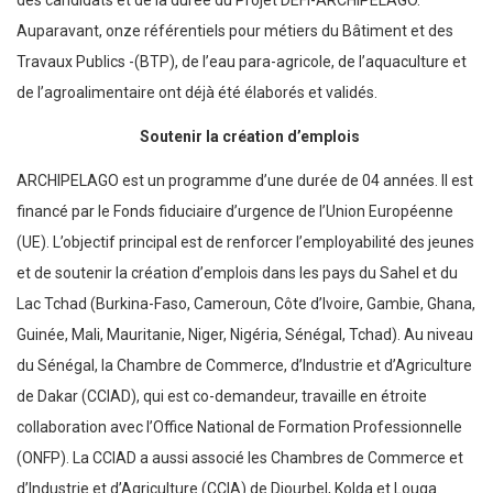
des candidats et de la durée du Projet DEFI-ARCHIPELAGO.
Auparavant, onze référentiels pour métiers du Bâtiment et des
Travaux Publics -(BTP), de l’eau para-agricole, de l’aquaculture et
de l’agroalimentaire ont déjà été élaborés et validés.
Soutenir la création d’emplois
ARCHIPELAGO est un programme d’une durée de 04 années. Il est
financé par le Fonds fiduciaire d’urgence de l’Union Européenne
(UE). L’objectif principal est de renforcer l’employabilité des jeunes
et de soutenir la création d’emplois dans les pays du Sahel et du
Lac Tchad (Burkina-Faso, Cameroun, Côte d’Ivoire, Gambie, Ghana,
Guinée, Mali, Mauritanie, Niger, Nigéria, Sénégal, Tchad). Au niveau
du Sénégal, la Chambre de Commerce, d’Industrie et d’Agriculture
de Dakar (CCIAD), qui est co-demandeur, travaille en étroite
collaboration avec l’Office National de Formation Professionnelle
(ONFP). La CCIAD a aussi associé les Chambres de Commerce et
d’Industrie et d’Agriculture (CCIA) de Diourbel, Kolda et Louga.