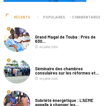
RÉCENTS
POPULAIRES
COMMENTAIRES
1
A LA UNE
Grand Magal de Touba : Près de
630...
30 juillet 2026
2
A LA UNE
Séminaire des chambres
consulaires sur les réformes et...
30 juillet 2026
3
A LA UNE
Sobriété énergétique : L’AEME
appelle à changer les...