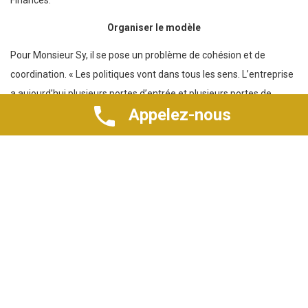
Finances.
Organiser le modèle
Pour Monsieur Sy, il se pose un problème de cohésion et de
coordination. « Les politiques vont dans tous les sens. L’entreprise
a aujourd’hui plusieurs portes d’entrée et plusieurs portes de
Appelez-nous
sortie. Du coup, elle ne sait pas où aller », a-t-il déploré. Le
spécialiste du secteur bancaire trouve qu’il faut harmoniser, pour
qu’il y ait une seule porte d’entrée et de sortie, avec un process
unique qui permet à l’entreprise de pouvoir développer et
présenter son financement.
En outre, le directeur général de la BNDE a noté que l’approche
financement a été trop globalisée. Or, dans le terme financement,
il y a beaucoup de déclinaisons qui intéressent l’entreprise.
Monsieur Sy estime qu’il ne faut pas aujourd’hui opter pour des «
solutions bateaux », mais il faut plutôt aller vers des solutions
adaptées aux besoins de l’entreprise.