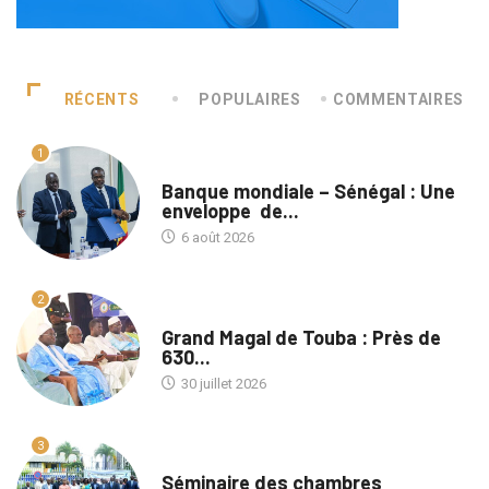
RÉCENTS
POPULAIRES
COMMENTAIRES
1
A LA UNE
Banque mondiale – Sénégal : Une
enveloppe de...
6 août 2026
2
A LA UNE
Grand Magal de Touba : Près de
630...
30 juillet 2026
3
A LA UNE
Séminaire des chambres