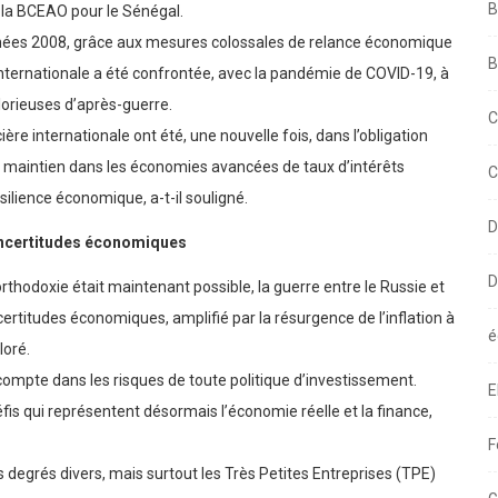
ucun répit en termes de chocs depuis la fin des années 2000 »,
B
 la BCEAO pour le Sénégal.
 années 2008, grâce aux mesures colossales de relance économique
B
 internationale a été confrontée, avec la pandémie de COVID-19, à
lorieuses d’après-guerre.
C
re internationale ont été, une nouvelle fois, dans l’obligation
de maintien dans les économies avancées de taux d’intérêts
C
ésilience économique, a-t-il souligné.
D
incertitudes économiques
D
rthodoxie était maintenant possible, la guerre entre le Russie et
ertitudes économiques, amplifié par la résurgence de l’inflation à
é
loré.
ompte dans les risques de toute politique d’investissement.
E
is qui représentent désormais l’économie réelle et la finance,
F
s degrés divers, mais surtout les Très Petites Entreprises (TPE)