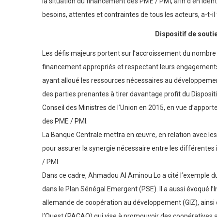
la situation du financement des PME / PMI, afin d’en ident
besoins, attentes et contraintes de tous les acteurs, a-t-il
Dispositif de souti
Les défis majeurs portent sur l’accroissement du nombr
financement appropriés et respectant leurs engagements v
ayant alloué les ressources nécessaires au développement
des parties prenantes à tirer davantage profit du Disposi
Conseil des Ministres de l’Union en 2015, en vue d’appor
des PME / PMI.
La Banque Centrale mettra en œuvre, en relation avec les
pour assurer la synergie nécessaire entre les différentes
/ PMI.
Dans ce cadre, Ahmadou Al Aminou Lo a cité l’exemple d
dans le Plan Sénégal Emergent (PSE). Il a aussi évoqué l’I
allemande de coopération au développement (GIZ), ainsi 