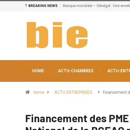
BREAKING NEWS
Grand Magal de Touba : Près de 630 milliards FCFA de retomb
HOME
ACTU-CHAMBRES
ACTU-ENT
Home
ACTU ENTREPRISES
Financement 
Financement des PME :