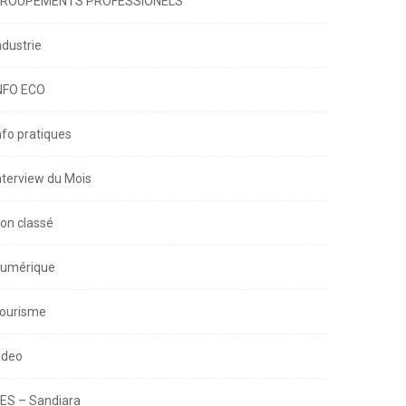
ROUPEMENTS PROFESSIONELS
ndustrie
NFO ECO
nfo pratiques
nterview du Mois
on classé
umérique
ourisme
ideo