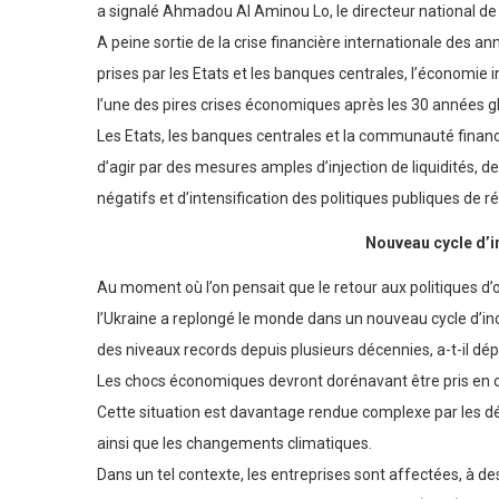
« L’environnement économique international ne connaît a
a signalé Ahmadou Al Aminou Lo, le directeur national de
A peine sortie de la crise financière internationale des
prises par les Etats et les banques centrales, l’économie
l’une des pires crises économiques après les 30 années g
Les Etats, les banques centrales et la communauté financiè
d’agir par des mesures amples d’injection de liquidités, 
négatifs et d’intensification des politiques publiques de r
Nouveau cycle d’
Au moment où l’on pensait que le retour aux politiques d’o
l’Ukraine a replongé le monde dans un nouveau cycle d’inc
des niveaux records depuis plusieurs décennies, a-t-il dép
Les chocs économiques devront dorénavant être pris en c
Cette situation est davantage rendue complexe par les déf
ainsi que les changements climatiques.
Dans un tel contexte, les entreprises sont affectées, à de