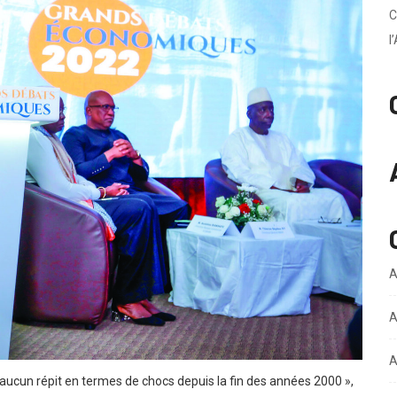
C
l
A
A
A