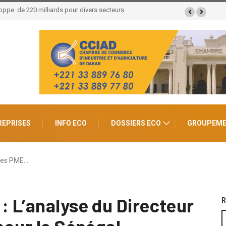
ées économiques et un potentiel de 100.000 emplois
REPRISES
INFO ECO
DOSSIERS ECO
GROUPEM
des PME…
 L’analyse du Directeur
R