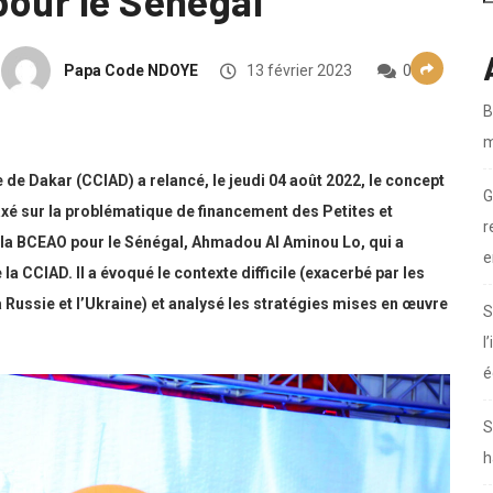
pour le Sénégal
Papa Code NDOYE
13 février 2023
0
B
m
de Dakar (CCIAD) a relancé, le jeudi 04 août 2022, le concept
G
é sur la problématique de financement des Petites et
r
 la BCEAO pour le Sénégal, Ahmadou Al Aminou Lo, qui a
e
 la CCIAD. Il a évoqué le contexte difficile (exacerbé par les
a Russie et l’Ukraine) et analysé les stratégies mises en œuvre
S
l
é
S
h