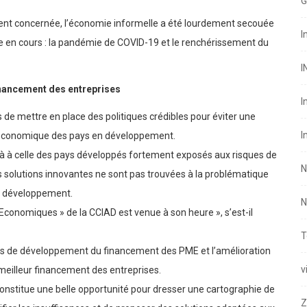
G
ent concernée, l’économie informelle a été lourdement secouée
I
 en cours : la pandémie de COVID-19 et le renchérissement du
I
nancement des entreprises
I
s de mettre en place des politiques crédibles pour éviter une
I
 économique des pays en développement.
là à celle des pays développés fortement exposés aux risques de
N
s solutions innovantes ne sont pas trouvées à la problématique
n développement.
N
Economiques » de la CCIAD est venue à son heure », s’est-il
T
xes de développement du financement des PME et l’amélioration
v
eilleur financement des entreprises.
constitue une belle opportunité pour dresser une cartographie de