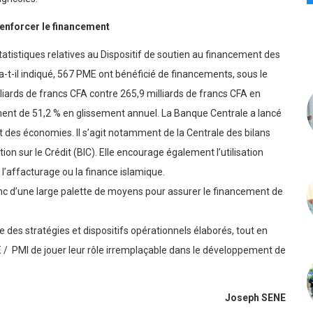
gricoles.
 renforcer
le financement
tatistiques relatives au Dispositif de soutien au financement des
a-t-il indiqué, 567 PME ont bénéficié de financements, sous le
liards de francs CFA contre 265,9 milliards de francs CFA en
ent de 51,2 % en glissement annuel. La Banque Centrale a lancé
t des économies. Il s’agit notamment de la Centrale des bilans
on sur le Crédit (BIC). Elle encourage également l’utilisation
, l’affacturage ou la finance islamique.
c d’une large palette de moyens pour assurer le financement de
 des stratégies et dispositifs opérationnels élaborés, tout en
 /
PMI de jouer leur rôle irremplaçable dans le développement de
Joseph SENE