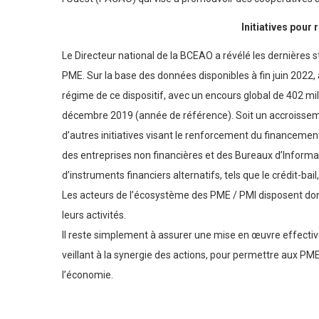
l’Ouest (PACAO) qui vise à promouvoir des coopératives a
Initiatives pour
Le Directeur national de la BCEAO a révélé les dernières s
PME. Sur la base des données disponibles à fin juin 2022, 
régime de ce dispositif, avec un encours global de 402 mil
décembre 2019 (année de référence). Soit un accroissem
d’autres initiatives visant le renforcement du financemen
des entreprises non financières et des Bureaux d’Informati
d’instruments financiers alternatifs, tels que le crédit-bail
Les acteurs de l’écosystème des PME / PMI disposent don
leurs activités.
Il reste simplement à assurer une mise en œuvre effective
veillant à la synergie des actions, pour permettre aux PME
l’économie.