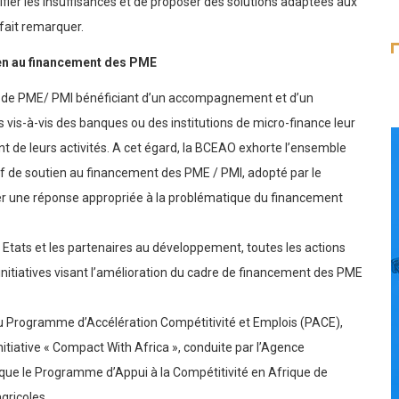
Z
ifier les insuffisances et de proposer des solutions adaptées aux
 fait remarquer.
en
au financement des PME
e de PME/ PMI bénéficiant d’un accompagnement et d’un
is-à-vis des banques ou des institutions de micro-finance leur
 de leurs activités. A cet égard, la BCEAO exhorte l’ensemble
tif de soutien au financement des PME / PMI, adopté par le
ter une réponse appropriée à la problématique du financement
 Etats et les partenaires au développement, toutes les actions
 initiatives visant l’amélioration du cadre de financement des PME
u Programme d’Accélération Compétitivité et Emplois (PACE),
nitiative « Compact With Africa », conduite par l’Agence
que le Programme d’Appui à la Compétitivité en Afrique de