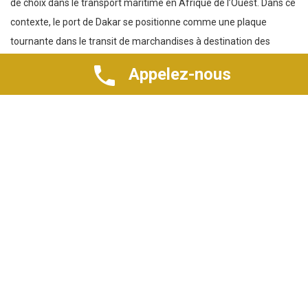
de choix dans le transport maritime en Afrique de l’Ouest. Dans ce
contexte, le port de Dakar se positionne comme une plaque
tournante dans le transit de marchandises à destination des
autres pays de la sous-région tels que le Mali et le Burkina Faso.
Appelez-nous
Pour l’ambassadeur du Burkina Faso au Sénégal, cette
opportunité devrait être davantage exploitée des deux côtés. Pour
ce faire, les opérateurs économiques doivent être informés des
avantages comparatifs du fret à partir du port de Dakar vers
Ouagadougou. Il plaide ainsi en faveur de la réhabilitation de l’axe
Dakar – Bamako – Ouagadougou. Cela faciliterait le transport de
marchandises et contribuerait à fluidifier les échanges, a ajouté
Mathias Dialla, 2e secrétaire de l’Ambassade.
M. Saidou a également évoqué le projet d’implantation d’une
représentation de la Chambre de Commerce du Burkina Faso au
Sénégal. Cette entité jouerait un rôle important dans le transit des
marchandises vers le Burkina. À travers ce projet, il est envisagé