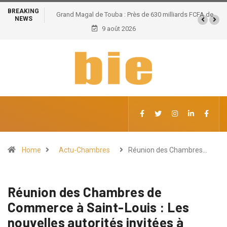
BREAKING
Grand Magal de Touba : Près de 630 milliards FCFA de
NEWS
retombées économiques et un potentiel de 100.000
9 août 2026
emplois
Home
Actu-Chambres
Réunion des Chambres…
Réunion des Chambres de
Commerce à Saint-Louis : Les
nouvelles autorités invitées à