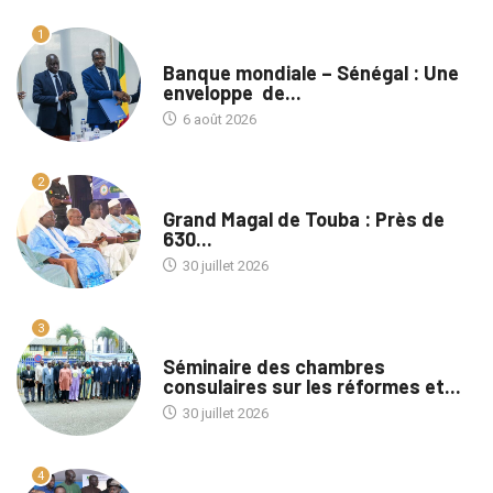
1
A LA UNE
Banque mondiale – Sénégal : Une
enveloppe de...
6 août 2026
2
A LA UNE
Grand Magal de Touba : Près de
630...
30 juillet 2026
3
A LA UNE
Séminaire des chambres
consulaires sur les réformes et...
30 juillet 2026
4
A LA UNE