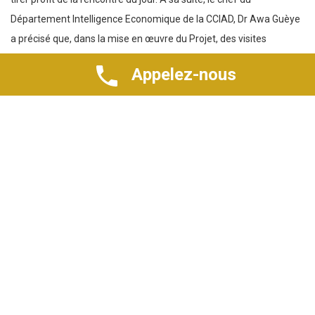
Département Intelligence Economique de la CCIAD, Dr Awa Guèye
a précisé que, dans la mise en œuvre du Projet, des visites
d’entreprise sont prévues. Elle a indiqué que la présente cohorte
Appelez-nous
est constituée de 50 bénéficiaires. Les séances de networking, au
nombre de six (6) vont être étalées sur une année selon une
fréquence bimensuelle, complète-t-elle.
5 piliers pour réussir
Dans sa présentation, Mme Diouma Diouf, comptable de
profession, a mis l’accent sur les clés pour réussir en
entrepreneuriat. De manière interactive, le chef de service au
Crédit Mutuel du Sénégal a favorisé le partage d’expérience des
participants en s’appuyant sur le vécu de leurs entreprises.
L’auteur de l’ouvrage « 7 conseils financiers pour réussir dans
l’entrepreneuriat » a donné des tuyaux aux opérateurs
économiques pour faire de bonnes affaires. Elle leur a conseillé de