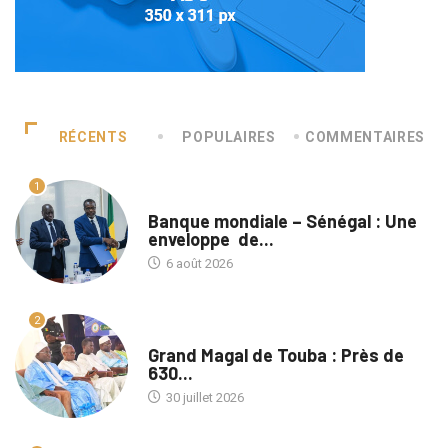
RÉCENTS
POPULAIRES
COMMENTAIRES
1
A LA UNE
Banque mondiale – Sénégal : Une
enveloppe de...
6 août 2026
2
A LA UNE
Grand Magal de Touba : Près de
630...
30 juillet 2026