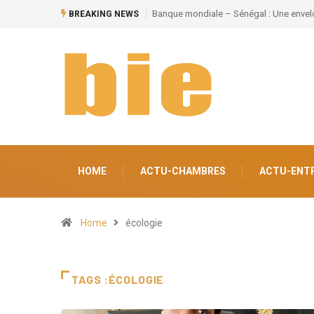
gal : Une enveloppe de 220 milliards pour divers secteurs
Grand Magal de To
BREAKING NEWS
un potentiel de 10
HOME
ACTU-CHAMBRES
ACTU-ENT
Home
écologie
TAGS :ÉCOLOGIE