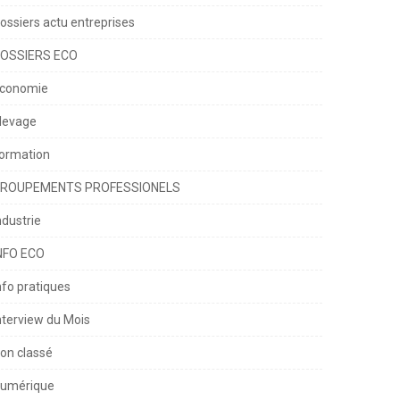
ossiers actu entreprises
OSSIERS ECO
conomie
levage
ormation
ROUPEMENTS PROFESSIONELS
ndustrie
NFO ECO
nfo pratiques
nterview du Mois
on classé
umérique