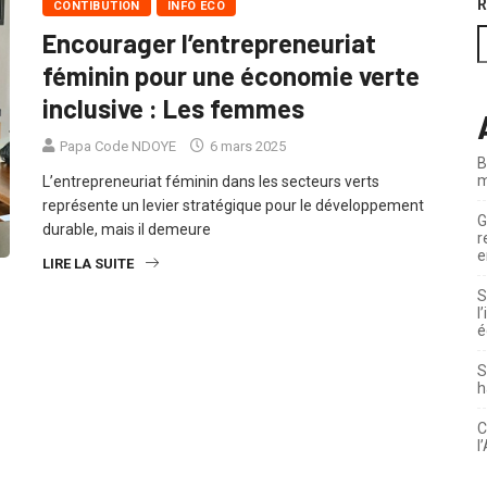
R
CONTIBUTION
INFO ECO
Encourager l’entrepreneuriat
féminin pour une économie verte
inclusive : Les femmes
Papa Code NDOYE
6 mars 2025
B
m
L’entrepreneuriat féminin dans les secteurs verts
représente un levier stratégique pour le développement
G
durable, mais il demeure
r
e
LIRE LA SUITE
S
l
é
S
h
C
l