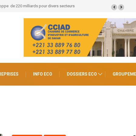
uba : Près de 630 milliards FCFA de retombées économiques et
0.000 emplois
REPRISES
INFO ECO
DOSSIERS ECO
GROUPEM