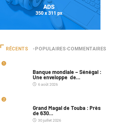
RÉCENTS
POPULAIRES
COMMENTAIRES
1
A LA UNE
Banque mondiale – Sénégal :
Une enveloppe de...
6 août 2026
2
A LA UNE
Grand Magal de Touba : Près
de 630...
30 juillet 2026