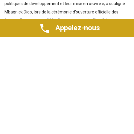
politiques de développement et leur mise en œuvre », a souligné
Mbagnick Diop, lors de la cérémonie d’ouverture officielle des
Assises Economiques 2021. Il est revenu sur le Plan Sénégal
Appelez-nous
Emergent (PSE) initié en 2014 et devant garantir au pays une
croissance forte et durable d’au moins 10 ans, le seuil du
dividende démographique, mais surtout un développement
pérenne de son secteur privé national.
Cependant, a-t-il précisé,
l’atteinte d’un tel objectif de développement ne peut être assuré
que grâce à une réussite dans la mise en œuvre, par les différents
acteurs concernés, des politiques publiques sectorielles inscrites
dans les Programmes d’Actions Prioritaires quinquennaux (PAP)
du PSE.
« Le secteur privé dans son rôle d’acteur privilégié dans les
politiques de développement du pays devra jouer pleinement sa
partition en vue d’accroître la richesse nationale », a-t-il indiqué.
Stratégie de développement