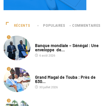
RÉCENTS
POPULAIRES
COMMENTAIRES
1
A LA UNE
Banque mondiale – Sénégal : Une
enveloppe de...
6 août 2026
2
A LA UNE
Grand Magal de Touba : Près de
630...
30 juillet 2026
3
A LA UNE