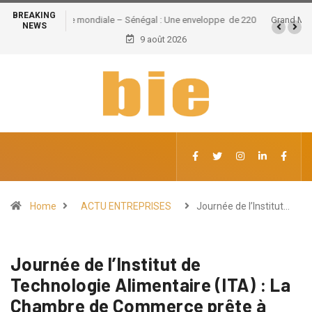
BREAKING
Grand Magal de Touba : Près de 630 milliards FCFA de
NEWS
retombées économiques et un potentiel de 100.000
9 août 2026
emplois
Home
ACTU ENTREPRISES
Journée de l’Institut…
Journée de l’Institut de
Technologie Alimentaire (ITA) : La
Chambre de Commerce prête à