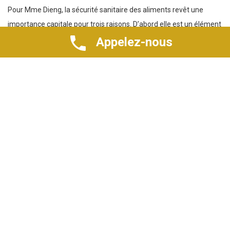
Pour Mme Dieng, la sécurité sanitaire des aliments revêt une
importance capitale pour trois raisons. D’abord elle est un élément
essentiel pour la santé des populations. Ensuite, la sécurité
Appelez-nous
sanitaire des aliments est un facteur important de la sécurité
alimentaire. Enfin, le renforcement de la sécurité sanitaire des
aliments est un prérequis pour accéder aux marchés locaux et
internationaux.
Selon, la directrice du programme BD4FS, il faut inciter les
entreprises agroalimentaires à mettre en œuvre les programmes
prérequis ou des systèmes performants de management de la
sécurité des denrées alimentaires.
Aider les entreprises à mieux vendre
Sa structure agit sur le renforcement de capacités des entreprises
agroalimentaires et la sensibilisation des populations. A terme,
rendre les aliments plus sûrs va assurer la protection de la santé