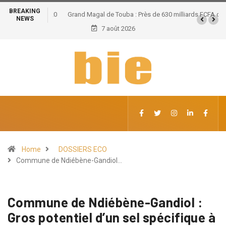
BREAKING
Grand Magal de Touba : Près de 630 milliards FCFA de
NEWS
retombées économiques et un potentiel de 100.000
7 août 2026
emplois
Home
DOSSIERS ECO
Commune de Ndiébène-Gandiol…
Commune de Ndiébène-Gandiol :
Gros potentiel d’un sel spécifique à