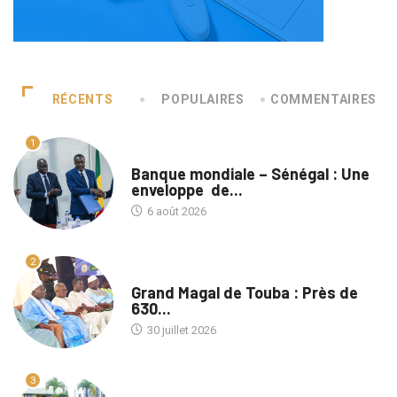
RÉCENTS
POPULAIRES
COMMENTAIRES
1
A LA UNE
Banque mondiale – Sénégal : Une
enveloppe de...
6 août 2026
2
A LA UNE
Grand Magal de Touba : Près de
630...
30 juillet 2026
3
A LA UNE