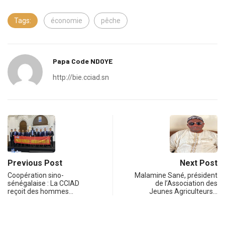
Tags:
économie
pêche
Papa Code NDOYE
http://bie.cciad.sn
Previous Post
Next Post
Coopération sino-
Malamine Sané, président
sénégalaise : La CCIAD
de l’Association des
reçoit des hommes…
Jeunes Agriculteurs…