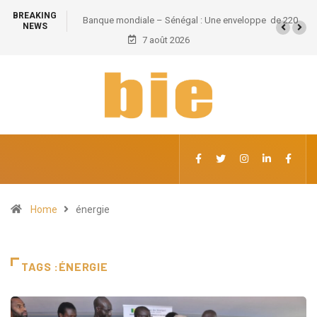
BREAKING
l : Une enveloppe de 220
Grand Magal de Touba : Près de 630 milliards F
NEWS
divers secteurs
retombées économiques et un potentiel de 10
7 août 2026
emplois
Home
énergie
TAGS :ÉNERGIE