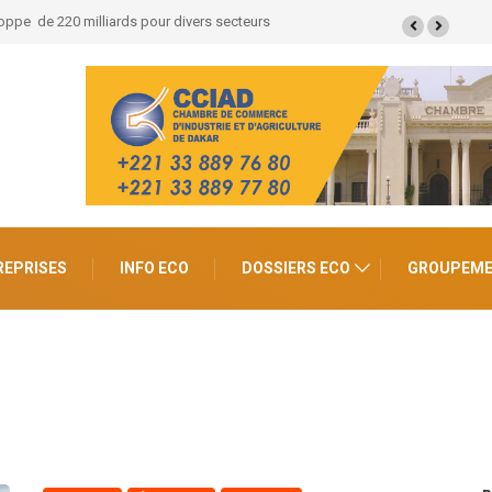
ées économiques et un potentiel de 100.000 emplois
REPRISES
INFO ECO
DOSSIERS ECO
GROUPEM