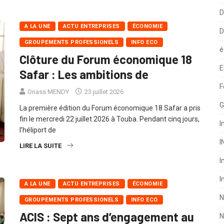
C
D
A LA UNE
ACTU ENTREPRISES
ÉCONOMIE
D
GROUPEMENTS PROFESSIONELS
INFO ECO
é
Clôture du Forum économique 18
E
Safar : Les ambitions de
F
Onass MENDY
23 juillet 2026
G
La première édition du Forum économique 18 Safar a pris
fin le mercredi 22 juillet 2026 à Touba. Pendant cinq jours,
I
l’héliport de
I
LIRE LA SUITE
I
I
A LA UNE
ACTU ENTREPRISES
ÉCONOMIE
N
GROUPEMENTS PROFESSIONELS
INFO ECO