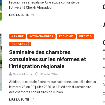
Le Grand Magal de Touba confirme son poids dans
l’économie sénégalaise. Une étude conjointe de
l’Université Cheikh Ahmadoul
LIRE LA SUITE
A LA UNE
ACTU-CHAMBRES
ÉCONOMIE
INFO ECO
NON CLASSÉ
A
Séminaire des chambres
consulaires sur les réformes et
A
l’intégration régionale
A
Onass MENDY
30 juillet 2026
B
Abidjan, la capitale économique ivoirienne, accueille depuis
B
le mardi 28 au 30 juillet 2026, la 11ᵉ édition du séminaire
des chambres consulaires de l’Union
C
LIRE LA SUITE