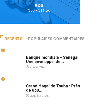
RÉCENTS
POPULAIRES
COMMENTAIRES
1
A LA UNE
Banque mondiale – Sénégal :
Une enveloppe de...
6 août 2026
2
A LA UNE
Grand Magal de Touba : Près
de 630...
30 juillet 2026