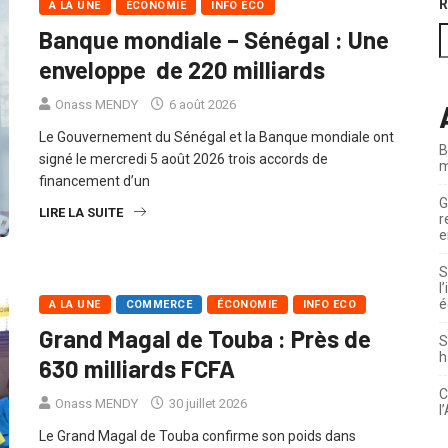
R
A LA UNE
ÉCONOMIE
INFO ECO
Banque mondiale – Sénégal : Une
enveloppe de 220 milliards
Onass MENDY
6 août 2026
Le Gouvernement du Sénégal et la Banque mondiale ont
B
signé le mercredi 5 août 2026 trois accords de
m
financement d’un
G
LIRE LA SUITE
r
e
S
l
é
A LA UNE
COMMERCE
ÉCONOMIE
INFO ECO
Grand Magal de Touba : Près de
S
h
630 milliards FCFA
C
Onass MENDY
30 juillet 2026
l