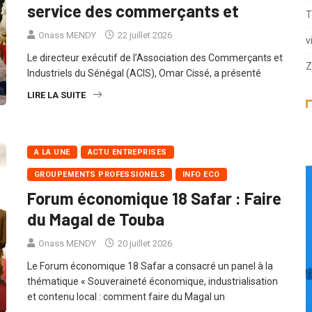
ACIS : Sept ans d’engagement au
N
service des commerçants et
T
Onass MENDY
22 juillet 2026
v
Le directeur exécutif de l’Association des Commerçants et
Z
Industriels du Sénégal (ACIS), Omar Cissé, a présenté
LIRE LA SUITE
A LA UNE
ACTU ENTREPRISES
GROUPEMENTS PROFESSIONELS
INFO ECO
Forum économique 18 Safar : Faire
du Magal de Touba
Onass MENDY
20 juillet 2026
Le Forum économique 18 Safar a consacré un panel à la
thématique « Souveraineté économique, industrialisation
et contenu local : comment faire du Magal un