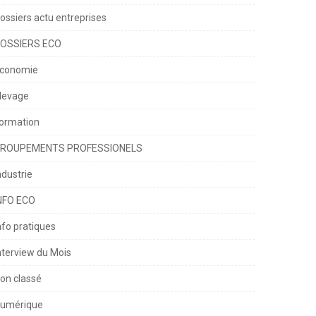
ONTIBUTION
ossiers actu entreprises
OSSIERS ECO
conomie
levage
ormation
ROUPEMENTS PROFESSIONELS
ndustrie
NFO ECO
nfo pratiques
nterview du Mois
on classé