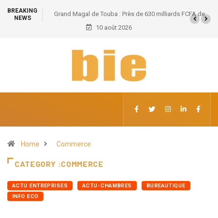
BREAKING
Grand Magal de Touba : Près de 630 milliards FCFA de
NEWS
retombées économiques et un potentiel de 100.000
10 août 2026
emplois
Home
Commerce
CATEGORY :COMMERCE
ACTU ENTREPRISES
ACTU-CHAMBRES
BUREAUTIQUE
INFO ECO