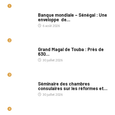
1
A LA UNE
Banque mondiale – Sénégal : Une
enveloppe de...
6 août 2026
2
A LA UNE
Grand Magal de Touba : Près de
630...
30 juillet 2026
3
A LA UNE
Séminaire des chambres
consulaires sur les réformes et...
30 juillet 2026
4
A LA UNE